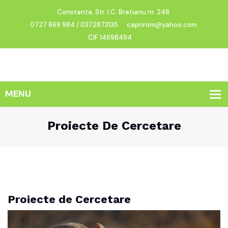
Constanta, Str. I.C. Bratianu nr. 248
0727 869 984 / 0372873135
caprirom@yahoo.com
CIF 14698494
Proiecte De Cercetare
Proiecte de Cercetare