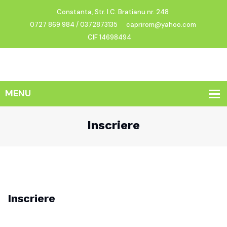
Constanta, Str. I.C. Bratianu nr. 248
0727 869 984 / 0372873135
caprirom@yahoo.com
CIF 14698494
Inscriere
Inscriere